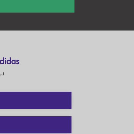
didas
s!