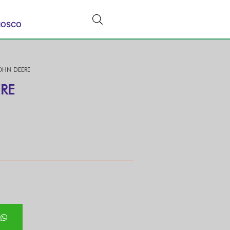
NOSCO
JOHN DEERE
ERE
P