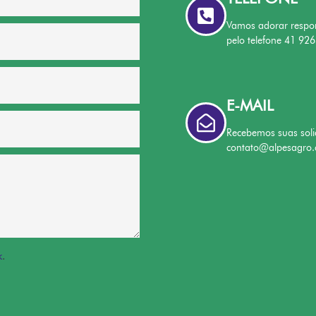
Vamos adorar respo
pelo telefone 41 92
E-MAIL
Recebemos suas soli
contato@alpesagro.
k
.