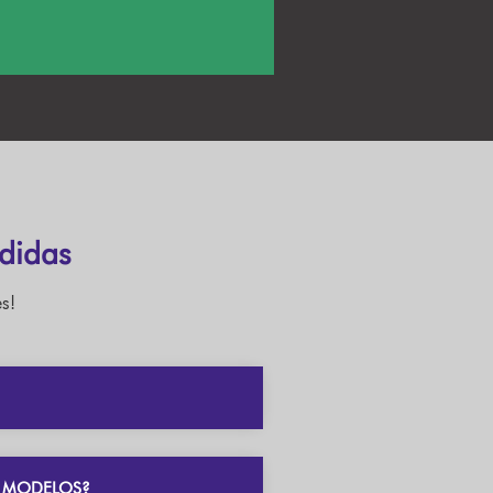
didas
s!
S MODELOS?