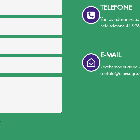
TELEFONE
Vamos adorar respo
pelo telefone 41 92
E-MAIL
Recebemos suas soli
contato@alpesagro.
k
.