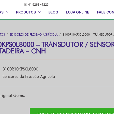
☏ 41 9263-4223
AS
PRODUTOS
BLOG
LOJA ONLINE
FALE CO
TOS
/
SENSORES DE PRESSÃO AGRÍCOLA
/ 3100R10KPS0L8000 – TRANSDUTOR /
0KPS0L8000 – TRANSDUTOR / SENSOR
TADEIRA – CNH
3100R10KPS0L8000
Sensores de Pressão Agrícola
riginal Gems.