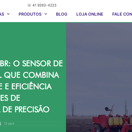
☏ 41 9263-4223
AS
PRODUTOS
BLOG
LOJA ONLINE
FALE CO
R: O SENSOR DE
EL QUE COMBINA
 E EFICIÊNCIA
ES DE
 DE PRECISÃO
13 abril